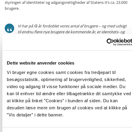
styringen af identiteter og adgangsrettigheder af Statens It’s ca. 23.000
brugere.
Vi har på få år fordoblet vores antal af brugere – og med udsigt
til endnu flere nye brugere de kommende år, er identitets- og
rettighedsstyring et meget vigtigt indsatsområde for
os. Implementeringsopgaven kommer også til at omfatte
opkobling med Moderniseringsstyrelsens nye HR-system, så vi
sikrer en langt større grad af automatisering, sikkerhed og
effektivisering af de personalemæssige og administrative
Dette website anvender cookies
processer for alle medarbejdere i Staten.
Vi bruger egne cookies samt cookies fra tredjepart til
Michael Ørnø, direktør i Statens It
besøgsstatistik, optimering af brugervenlighed, sikkerhed,
video og adgang til visse funktioner på sociale medier. Du
kan til enhver tid ændre eller tilbagetrække dit samtykke ved
Statens It ser frem til samarbejdet med ICY Security og forventer at
at klikke på linket ”Cookies” i bunden af siden. Du kan
afslutte implementeringen af den nye IGA-løsning i løbet af Q3 i 2020.
desuden læse mere om brugen af cookies ved at klikke på
For yderligere information eller spørgsmål, kontakt Christian Vidmar,
”Vis detaljer” i dette banner.
chef for Indkøb & Sourcing i Statens It, på tlf: 7231 1229 eller send en
mail til
christian.vidmar@statens-it.dk
.