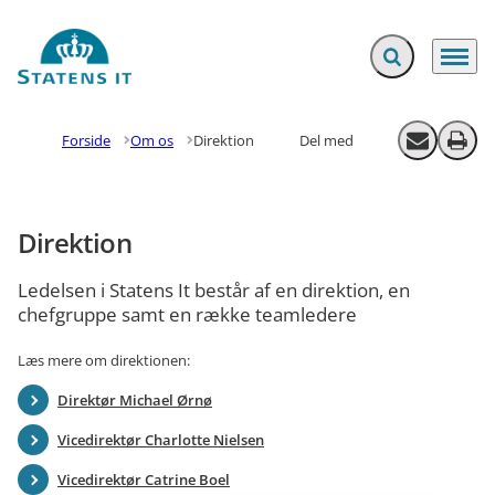
Fold søgefelt ud
Menu
Gå til forsiden
Forside
Om os
Direktion
Del med
Send email
Print
Direktion
Ledelsen i Statens It består af en direktion, en
chefgruppe samt en række teamledere
Læs mere om direktionen:
Direktør Michael Ørnø
Vicedirektør Charlotte Nielsen
Vicedirektør Catrine Boel