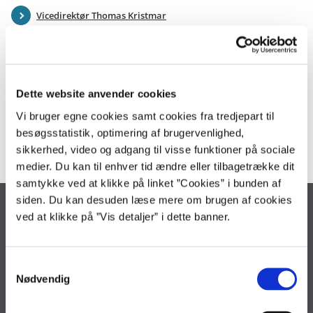
Vicedirektør Thomas Kristmar
Se også
Dette website anvender cookies
Organisation
Kontakt os
Vi bruger egne cookies samt cookies fra tredjepart til
besøgsstatistik, optimering af brugervenlighed,
sikkerhed, video og adgang til visse funktioner på sociale
medier. Du kan til enhver tid ændre eller tilbagetrække dit
samtykke ved at klikke på linket ”Cookies” i bunden af
siden. Du kan desuden læse mere om brugen af cookies
Statens It
ved at klikke på ”Vis detaljer” i dette banner.
Lautruphøj 2
2750 Ballerup
S
Reception: 72 31 00 00
Nødvendig
a
Servicedesk: 72 31 00 01
m
statens-it@statens-it.dk