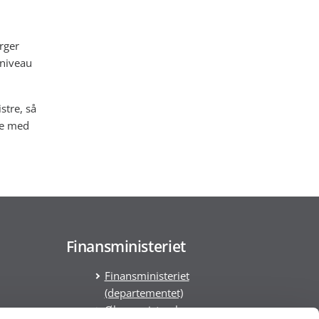
rger
 niveau
stre, så
lse med
Finansministeriet
Finansministeriet
(departementet)
Økonomistyrelsen