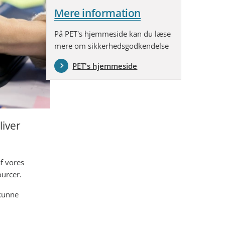
Mere information
På PET's hjemmeside kan du læse
mere om sikkerhedsgodkendelse
PET's hjemmeside
liver
f vores
ourcer.
 kunne