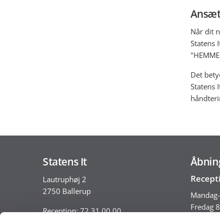
Ansætt
Når dit 
Statens 
"HEMMEL
Det bety
Statens I
håndteri
Statens It
Åbnin
Recept
Lautruphøj 2
2750 Ballerup
Mandag-
Fredag 8
Reception: 72 31 00 00