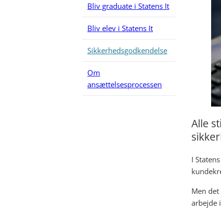
Bliv graduate i Statens It
Bliv elev i Statens It
Sikkerhedsgodkendelse
Om
ansættelsesprocessen
Alle s
sikke
I Staten
kundekre
Men det 
arbejde i