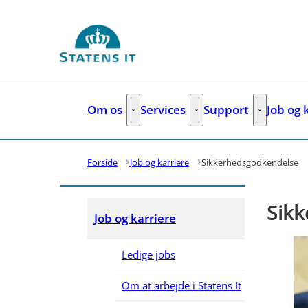
Gå til forsiden
Om os
Services
Support
Job og 
Om os - Flere links
Services - Flere links
Support - Fl
Forside
Job og karriere
Sikkerhedsgodkendelse
Sik
Job og karriere
Ledige jobs
Om at arbejde i Statens It