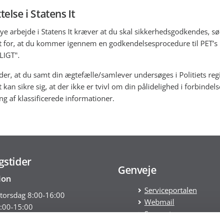
else i Statens It
nye arbejde i Statens It kræver at du skal sikkerhedsgodkendes, sø
It for, at du kommer igennem en godkendelsesprocedure til PET’s
IGT".
der, at du samt din ægtefælle/samlever undersøges i Politiets regi
t kan sikre sig, at der ikke er tvivl om din pålidelighed i forbinde
ng af klassificerede informationer.
gstider
Genveje
ion
Serviceportalen
torsdag 8:00-16:00
Webmail
:00-15:00
Support