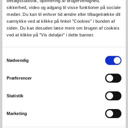
besøgsstatistik, optimering af brugervenlighed,
sikkerhed, video og adgang til visse funktioner på sociale
medier. Du kan til enhver tid ændre eller tilbagetrække dit
samtykke ved at klikke på linket ”Cookies” i bunden af
siden. Du kan desuden læse mere om brugen af cookies
ved at klikke på ”Vis detaljer” i dette banner.
S
Nødvendig
a
m
t
Bliv graduate eller elev i Statens It
Præferencer
y
Interesserer du dig for it, og kunne du tænkte dig at arbejde i det
k
offentlige? Så bliv en del af et fagligt stærkt miljø i Statens It. Vi
k
Statistik
garanterer en stejl læringskurve, spændende opgaver fra første
e
dag og en masse dygtige kolleger.
v
Marketing
Læs mere om Statens Its graduateprogram
a
l
Læs mere om Statens Its elevprogram