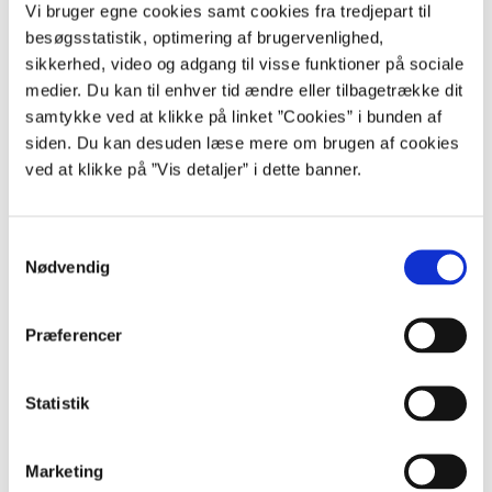
Vi bruger egne cookies samt cookies fra tredjepart til
Ellegårdvej 25C, stuen, 6400 Sønderborg
besøgsstatistik, optimering af brugervenlighed,
Find vej til Ellegårdvej med Rejseplanen
sikkerhed, video og adgang til visse funktioner på sociale
medier. Du kan til enhver tid ændre eller tilbagetrække dit
samtykke ved at klikke på linket ”Cookies” i bunden af
siden. Du kan desuden læse mere om brugen af cookies
ved at klikke på ”Vis detaljer” i dette banner.
S
Nødvendig
a
m
t
Præferencer
y
k
k
Statistik
e
Aalborg
v
Marketing
Lauritzens Plads 1, 9000 Aalborg
a