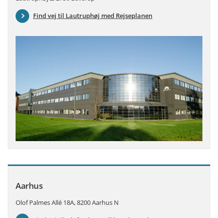
Find vej til Lautruphøj med Rejseplanen
Aarhus
Olof Palmes Allé 18A, 8200 Aarhus N