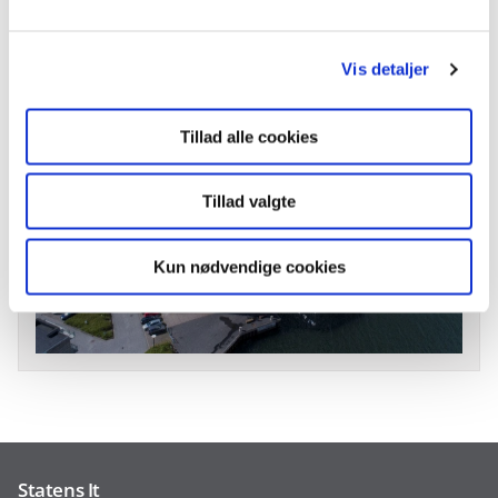
l
Find vej til Lauritzens Plads med Google Maps
g
Vis detaljer
Tillad alle cookies
Tillad valgte
Kun nødvendige cookies
Statens It