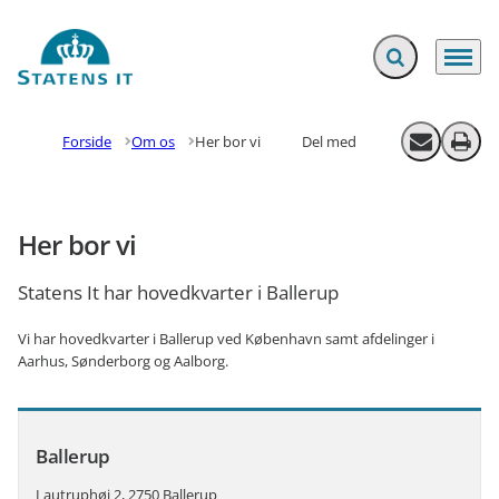
Fold søgefelt ud
Menu
Gå til forsiden
Forside
Om os
Her bor vi
Del med
Send email
Print
Her bor vi
Statens It har hovedkvarter i Ballerup
Vi har hovedkvarter i Ballerup ved København samt afdelinger i
Aarhus, Sønderborg og Aalborg.
Ballerup
Lautruphøj 2, 2750 Ballerup