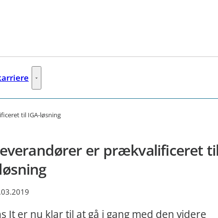
karriere
ere links
Job og karriere - Flere links
iceret til IGA-løsning
leverandører er prækvalificeret ti
løsning
.03.2019
s It er nu klar til at gå i gang med den videre