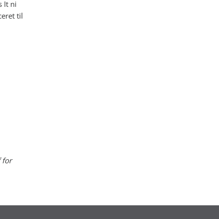
It ni
ret til
 for