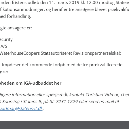
 Inden fristens udløb den 11. marts 2019 kl. 12.00 modtog Statens 
fikationsanmodninger, og heraf er tre ansøgere blevet prækvalifice
ed forhandling.
gte ansøgere er:
ecurity
 A/S
WaterhouseCoopers Statsautoriseret Revisionspartnerselskab
It imødeser det kommende forløb med de tre prækvalificerede
ører.
yheden om IGA-udbuddet her
ligere information eller spørgsmål, kontakt Christian Vidmar, chef
Sourcing i Statens It, på tlf: 7231 1229 eller send en mail til
n.vidmar@statens-it.dk
.