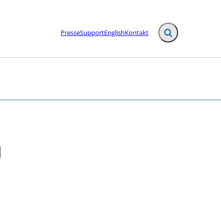
Presse
Support
English
Kontakt
Fold søgefelt ud
l