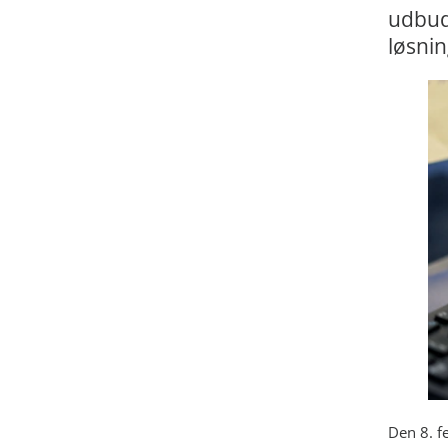
udbud
løsnin
Den 8. f