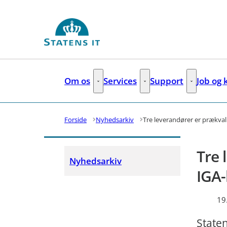
Gå til forsiden
Om os
Services
Support
Job og 
Om os - Flere links
Services - Flere links
Support - Fl
Forside
Nyhedsarkiv
Tre leverandører er prækvalif
Tre 
Nyhedsarkiv
IGA-
19
Staten