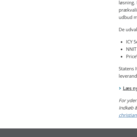
løsning.
prækvali
udbud m
De udval
ICY S
NNIT
Price
Statens 
leverand
Læs n
For yder
Indkøb & 
christia