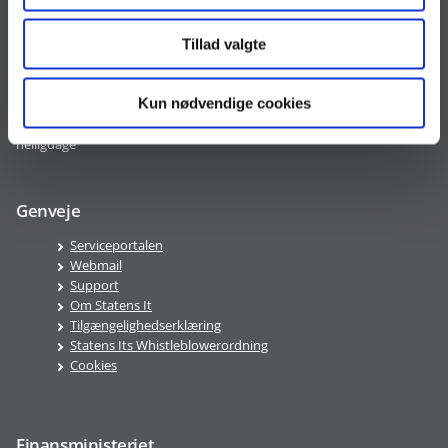
Mandag-torsdag 8:00-16:00
Fredag 8:00-15:00
Tillad valgte
Servicedesk
Kun nødvendige cookies
Statens Its Servicedesk har åbent 24/7 mandag - søndag - også på
helligdage
Genveje
Serviceportalen
Webmail
Support
Om Statens It
Tilgængelighedserklæring
Statens Its Whistleblowerordning
Cookies
Finansministeriet