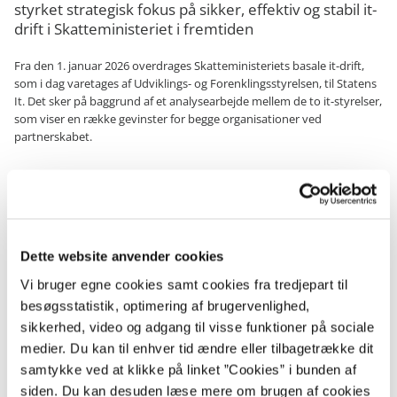
styrket strategisk fokus på sikker, effektiv og stabil it-
drift i Skatteministeriet i fremtiden
Fra den 1. januar 2026 overdrages Skatteministeriets basale it-drift,
som i dag varetages af Udviklings- og Forenklingsstyrelsen, til Statens
It. Det sker på baggrund af et analysearbejde mellem de to it-styrelser,
som viser en række gevinster for begge organisationer ved
partnerskabet.
Gevinst for begge it-styrelser
Overdragelsen styrker Statens Its rolle som it-driftsleverandør til
størsteparten af den danske stat. Samtidig understøtter den vigtige
strategiske pejlemærker for it-driften i Udviklings- og
Dette website anvender cookies
Forenklingsstyrelsen, bl.a. øget standardisering, effektivisering,
Vi bruger egne cookies samt cookies fra tredjepart til
transparens og bedre anvendelse af markedet.
besøgsstatistik, optimering af brugervenlighed,
Med overdragelsen får Statens It 15.000 nye brugere og bliver dermed
sikkerhed, video og adgang til visse funktioner på sociale
leverandør af it-drift og -services til i alt ca. 60.000 brugere.
medier. Du kan til enhver tid ændre eller tilbagetrække dit
samtykke ved at klikke på linket ”Cookies” i bunden af
De konkrete opgaver overdrages ved en ressortændring fra
Skatteministeriet til Finansministeriet ved en kongelig resolution pr. 1.
siden. Du kan desuden læse mere om brugen af cookies