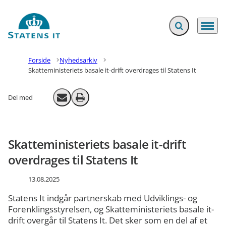
Fold søgefelt ud
Menu
Gå til forsiden
Forside
Nyhedsarkiv
Skatteministeriets basale it-drift overdrages til Statens It
Del med
Send email
Print
Skatteministeriets basale it-drift
overdrages til Statens It
13.08.2025
Statens It indgår partnerskab med Udviklings- og
Forenklingsstyrelsen, og Skatteministeriets basale it-
drift overgår til Statens It. Det sker som en del af et