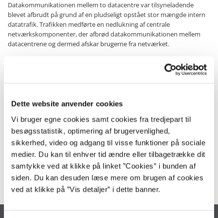
Datakommunikationen mellem to datacentre var tilsyneladende
blevet afbrudt på grund af en pludseligt opstået stor mængde intern
datatrafik. Trafikken medførte en nedlukning af centrale
netværkskomponenter, der afbrød datakommunikationen mellem
datacentrene og dermed afskar brugerne fra netværket.
Fejlkilden er fundet
Statens It’s undersøgelser tegner et billede af en fejlkæde på tre trin,
der samlet set er årsagen til netværksnedbruddet: en
Dette website anvender cookies
fejlkonfiguration af et netværkskort på en server under etablering,
fejlkonfigurerede netværksporte og et nedlukningsscript, der blev
Vi bruger egne cookies samt cookies fra tredjepart til
aktiveret ved en fejl.
besøgsstatistik, optimering af brugervenlighed,
sikkerhed, video og adgang til visse funktioner på sociale
Den fejlende server blev isoleret, de berørte netværksporte korrigeret,
medier. Du kan til enhver tid ændre eller tilbagetrække dit
og scriptet, der medførte den automatiserede nedlukning af
netværksforbindelser, er gennemgået og tilrettet på alle dele af
samtykke ved at klikke på linket ”Cookies” i bunden af
infrastrukturen. Derved sikres, at en fejlkonfiguration af en server eller
siden. Du kan desuden læse mere om brugen af cookies
tilsvarende ikke vil kunne forårsage et tilsvarende forløb.
ved at klikke på ”Vis detaljer” i dette banner.