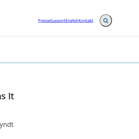
Presse
Support
English
Kontakt
Fold søgefelt ud
s It
gyndt