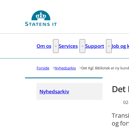
Gå til forsiden
Om os
Services
Support
Job og 
Om os - Flere links
Services - Flere links
Support - Fl
Forside
Nyhedsarkiv
Det Kgl. Bibliotek er ny kund
Det 
Nyhedsarkiv
02
Transi
og for