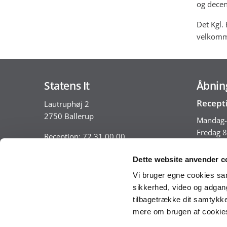
og decen
Det Kgl.
velkomme
Statens It
Åbnin
Recept
Lautruphøj 2
2750 Ballerup
Mandag-
Fredag 8
Reception: 72 31 00 00
Servicedesk: 72 31 00 01
Dette website anvender c
statens-it@statens-it.dk
Servic
Vi bruger egne cookies samt
EAN: 5798000010925
Statens 
sikkerhed, video og adgang 
CVR: 31 78 64 01
mandag -
tilbagetrække dit samtykke
mere om brugen af cookies 