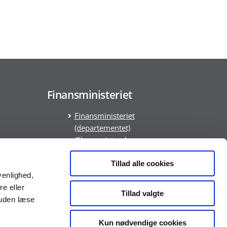
Finansministeriet
Finansministeriet
(departementet)
Økonomistyrelsen
Medarbejder- og
ring
Kompetencestyrelsen
Tillad alle cookies
venlighed,
Statens Administration
re eller
Statens It
Tillad valgte
suden læse
DREAM
Kun nødvendige cookies