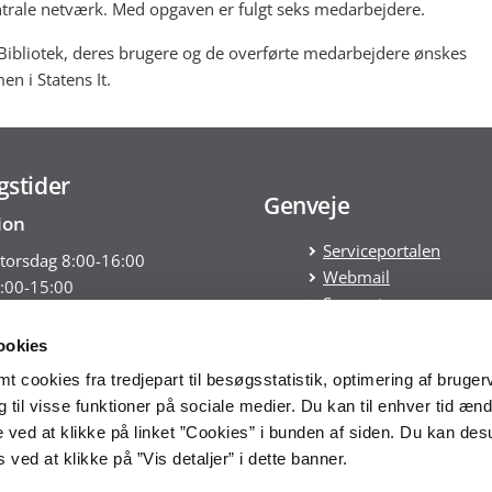
trale netværk. Med opgaven er fulgt seks medarbejdere.
 Bibliotek, deres brugere og de overførte medarbejdere ønskes
n i Statens It.
gstider
Genveje
ion
Serviceportalen
torsdag 8:00-16:00
Webmail
:00-15:00
Support
Om Statens It
ookies
edesk
Tilgængelighedserklæ
 cookies fra tredjepart til besøgsstatistik, optimering af bruger
Statens Its
Its Servicedesk har åbent 24/7
til visse funktioner på sociale medier. Du kan til enhver tid ænd
Whistleblowerordning
 søndag - også på helligdage
 ved at klikke på linket ”Cookies” i bunden af siden. Du kan de
Cookies
ved at klikke på ”Vis detaljer” i dette banner.