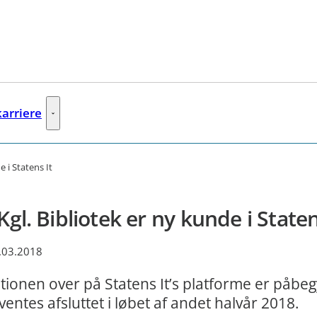
karriere
ere links
Job og karriere - Flere links
e i Statens It
Kgl. Bibliotek er ny kunde i Staten
.03.2018
tionen over på Statens It’s platforme er påbe
ventes afsluttet i løbet af andet halvår 2018.