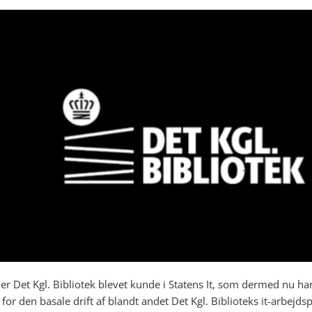
 er Det Kgl. Bibliotek blevet kunde i Statens It, som dermed nu ha
for den basale drift af blandt andet Det Kgl. Biblioteks it-arbejds