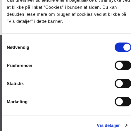
Transitionen af de to ministerområders it-drift pågår og forventes
at klikke på linket ”Cookies” i bunden af siden. Du kan
afsluttet ved udgangen af 2017.
desuden læse mere om brugen af cookies ved at klikke på
”Vis detaljer” i dette banner.
De fire nye kunder ønskes velkommen i Statens It.
S
Statens It
Nødvendig
a
m
Lautruphøj 2
t
2750 Ballerup
Præferencer
y
Reception: 72 31 00 00
k
Servicedesk: 72 31 00 01
k
Statistik
statens-it@statens-it.dk
e
EAN: 5798000010925
v
CVR: 31 78 64 01
Marketing
a
l
Åbningstider
g
Reception
Vis detaljer