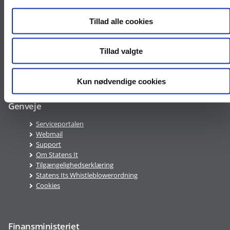
Mandag-torsdag 8:00-16:00
Fredag 8:00-15:00
Tillad alle cookies
Servicedesk
Tillad valgte
Statens Its Servicedesk har åbent 24/7 mandag - søndag - også på
helligdage
Kun nødvendige cookies
Genveje
Serviceportalen
Webmail
Support
Om Statens It
Tilgængelighedserklæring
Statens Its Whistleblowerordning
Cookies
Finansministeriet