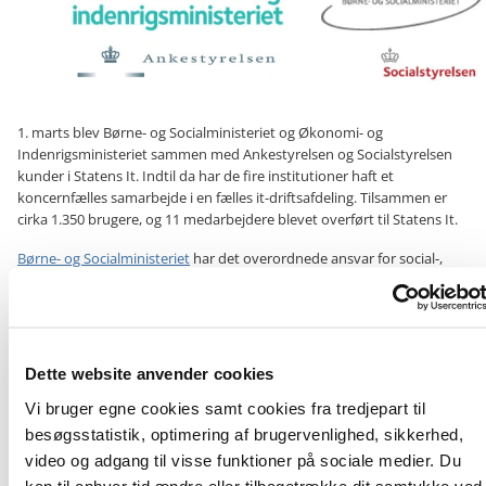
1. marts blev Børne- og Socialministeriet og Økonomi- og
Indenrigsministeriet sammen med Ankestyrelsen og Socialstyrelsen
kunder i Statens It. Indtil da har de fire institutioner haft et
koncernfælles samarbejde i en fælles it-driftsafdeling. Tilsammen er
cirka 1.350 brugere, og 11 medarbejdere blevet overført til Statens It.
Børne- og Socialministeriet
har det overordnede ansvar for social-,
dagtilbuds- og familieretsområderne. Herunder hører
Socialstyrelsen
,
der arbejder med udvikling, rådgivning og implementering på hele det
sociale område.
Økonomi- og Indenrigsministeriet
er den øverste myndighed for valg
Dette website anvender cookies
og folkeafstemninger, de overvåger dansk økonomi og har ansvaret
for kommuner og regioners styrelse og økonomi. Under Økonomi- og
Vi bruger egne cookies samt cookies fra tredjepart til
Indenrigsministeriet hører
Ankestyrelsen
, som er klageinstans på
besøgsstatistik, optimering af brugervenlighed, sikkerhed,
social- og beskæftigelsesområdet. De behandler cirka 50.000
video og adgang til visse funktioner på sociale medier. Du
klagesager hvert år.
kan til enhver tid ændre eller tilbagetrække dit samtykke ved